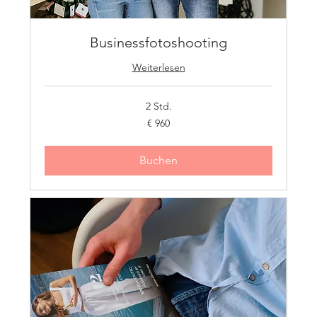
Businessfotoshooting
Weiterlesen
2 Std.
960
€ 960
Euro
Buchen