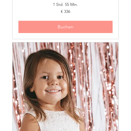
1 Std. 55 Min.
336
€ 336
Euro
Buchen