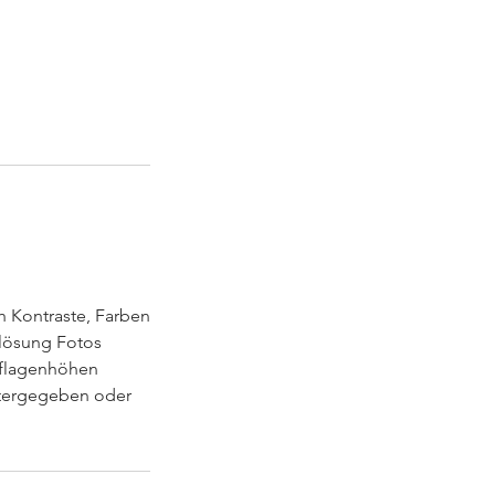
ch Kontraste, Farben
flösung Fotos
uflagenhöhen
eitergegeben oder