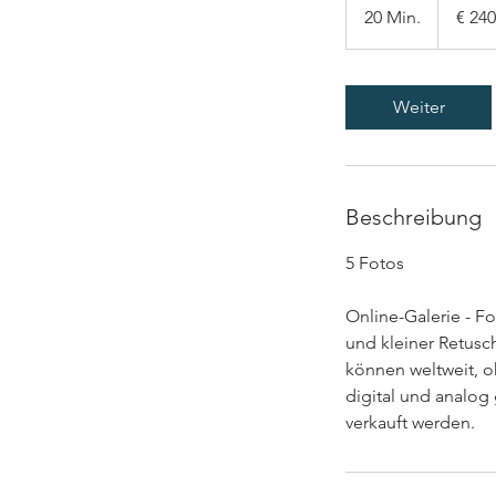
Euro
20 Min.
2
€ 240
0
M
i
Weiter
n
.
Beschreibung
5 Fotos
Online-Galerie - Fo
und kleiner Retusch
können weltweit, 
digital und analog
verkauft werden.