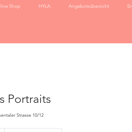
line Shop
HYLA
Angebotsübersicht
Er
s Portraits
entaler Strasse 10/12