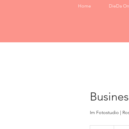
Home
DieDa On
Busines
Im Fotostudio | Ros
240