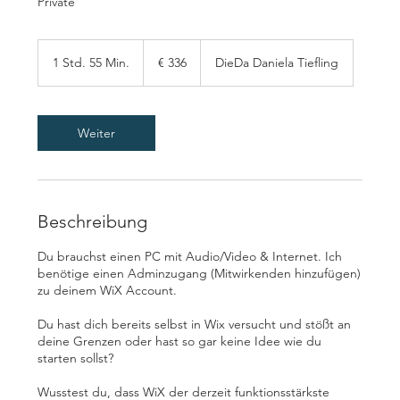
Private
336
Euro
1 Std. 55 Min.
1
€ 336
DieDa Daniela Tiefling
S
t
d
5
Weiter
5
M
i
n
.
Beschreibung
Du brauchst einen PC mit Audio/Video & Internet. Ich
benötige einen Adminzugang (Mitwirkenden hinzufügen)
zu deinem WiX Account.
Du hast dich bereits selbst in Wix versucht und stößt an
deine Grenzen oder hast so gar keine Idee wie du
starten sollst?
Wusstest du, dass WiX der derzeit funktionsstärkste