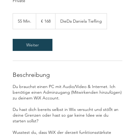
Private
168
Euro
55 Min.
5
€ 168
DieDa Daniela Tiefling
5
M
i
n
Weiter
.
Beschreibung
Du brauchst einen PC mit Audio/Video & Internet. Ich
benötige einen Adminzugang (Mitwirkenden hinzufügen)
zu deinem WiX Account.
Du hast dich bereits selbst in Wix versucht und stößt an
deine Grenzen oder hast so gar keine Idee wie du
starten sollst?
Wusstest du, dass WiX der derzeit funktionsstärkste