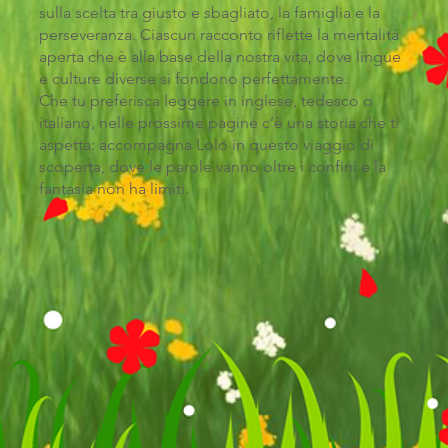
sulla scelta tra giusto e sbagliato, la famiglia e la
perseveranza. Ciascun racconto riflette la mentalità
aperta che è alla base della nostra vita, dove lingue
e culture diverse si fondono perfettamente.
Che tu preferisca leggere in inglese, tedesco o
italiano, nelle prossime pagine c’è una storia che ti
aspetta: accompagna Lolo in questo viaggio di
scoperta, dove le parole vanno oltre i confini e la
fantasia non ha limiti.