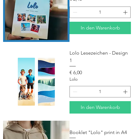
In den Warenkorb
Lolo Lesezeichen - Design
1
Preis
€ 6,00
Lolo
In den Warenkorb
Booklet "Lolo" print in A4