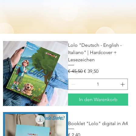
Lolo "Deutsch - English -
Italiano" | Hardcover +
Lesezeichen
Standardpreis
Sale-Preis
€ 45,50
€ 39,50
In den Warenkorb
Booklet "Lolo" digital in A4
Preis
€ 2,40