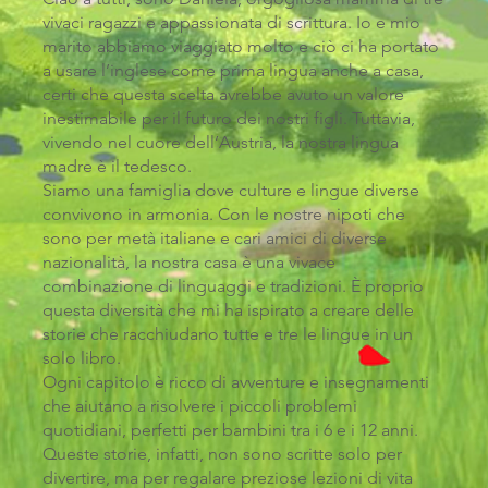
vivaci ragazzi e appassionata di scrittura. Io e mio
marito abbiamo viaggiato molto e ciò ci ha portato
a usare l’inglese come prima lingua anche a casa,
certi che questa scelta avrebbe avuto un valore
inestimabile per il futuro dei nostri figli. Tuttavia,
vivendo nel cuore dell’Austria, la nostra lingua
madre è il tedesco.
Siamo una famiglia dove culture e lingue diverse
convivono in armonia. Con le nostre nipoti che
sono per metà italiane e cari amici di diverse
nazionalità, la nostra casa è una vivace
combinazione di linguaggi e tradizioni. È proprio
questa diversità che mi ha ispirato a creare delle
storie che racchiudano tutte e tre le lingue in un
solo libro.
Ogni capitolo è ricco di avventure e insegnamenti
che aiutano a risolvere i piccoli problemi
quotidiani, perfetti per bambini tra i 6 e i 12 anni.
Queste storie, infatti, non sono scritte solo per
divertire, ma per regalare preziose lezioni di vita