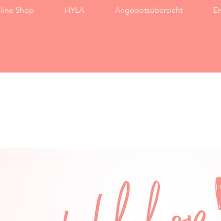
line Shop
HYLA
Angebotsübersicht
Er