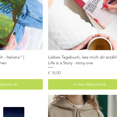
 - Italiano" |
Liebes Tagebuch, lass mich dir erzähl
chen
Life is a Story - story.one
Preis
€ 18,00
Warenkorb
In den Warenkorb