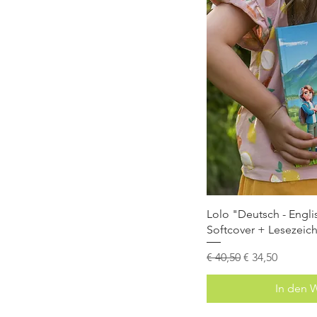
Lolo "Deutsch - English
Softcover + Lesezeic
Standardpreis
Sale-Preis
€ 40,50
€ 34,50
In den 