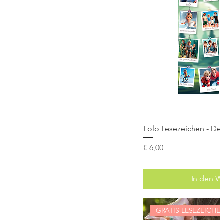
Lolo Lesezeichen - De
Preis
€ 6,00
In den 
GRATIS LESEZEICH