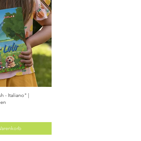
 - Italiano" |
hen
Warenkorb