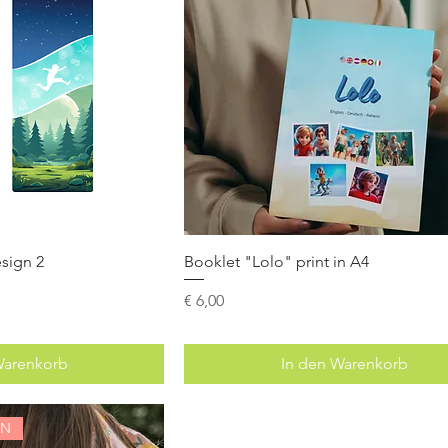
sign 2
Booklet "Lolo" print in A4
Preis
€ 6,00
Warenkorb
In den Warenkorb
EN