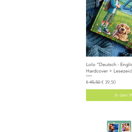
Lolo "Deutsch - English
Hardcover + Lesezei
Standardpreis
Sale-Preis
€ 45,50
€ 39,50
In den 