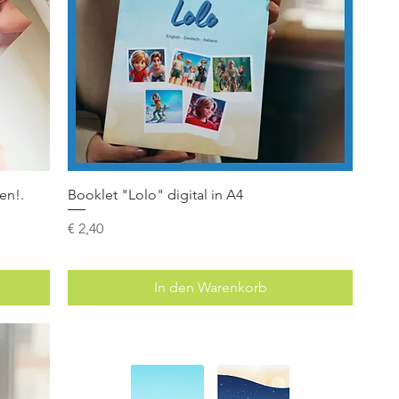
en!.
Booklet "Lolo" digital in A4
Preis
€ 2,40
In den Warenkorb