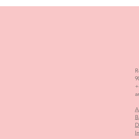
R
9
+
a
A
B
D
I